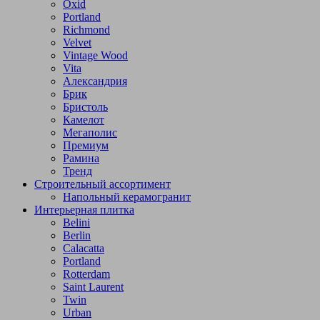
Oxid
Portland
Richmond
Velvet
Vintage Wood
Vita
Александрия
Брик
Бристоль
Камелот
Мегаполис
Премиум
Рамина
Тренд
Строительный ассортимент
Напольный керамогранит
Интерьерная плитка
Belini
Berlin
Calacatta
Portland
Rotterdam
Saint Laurent
Twin
Urban