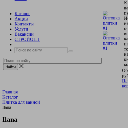
К
в
пу
Каталог
И
Акции
н
Контакты
о
Услуги
в
Вакансии
к
СТРОЙОПТ
и
т
н
к
к
Об
руб
Пе
ко
Главная
Каталог
Плитка для ванной
Ilana
Ilana