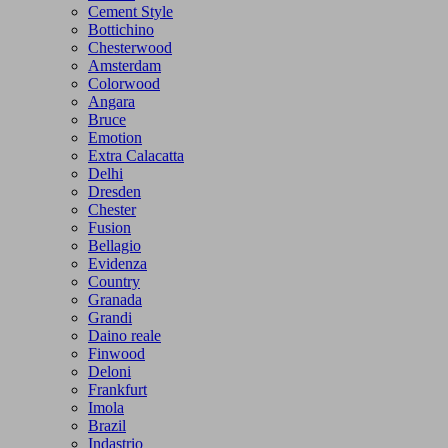
Cement Style
Bottichino
Chesterwood
Amsterdam
Colorwood
Angara
Bruce
Emotion
Extra Calacatta
Delhi
Dresden
Chester
Fusion
Bellagio
Evidenza
Country
Granada
Grandi
Daino reale
Finwood
Deloni
Frankfurt
Imola
Brazil
Indastrio