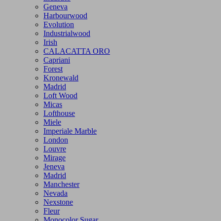
Geneva
Harbourwood
Evolution
Industrialwood
Irish
CALACATTA ORO
Capriani
Forest
Kronewald
Madrid
Loft Wood
Micas
Lofthouse
Miele
Imperiale Marble
London
Louvre
Mirage
Jeneva
Madrid
Manchester
Nevada
Nexstone
Fleur
Monocolor Sugar