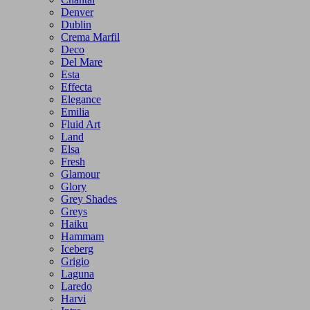
Denver
Dublin
Crema Marfil
Deco
Del Mare
Esta
Effecta
Elegance
Emilia
Fluid Art
Land
Elsa
Fresh
Glamour
Glory
Grey Shades
Greys
Haiku
Hammam
Iceberg
Grigio
Laguna
Laredo
Harvi