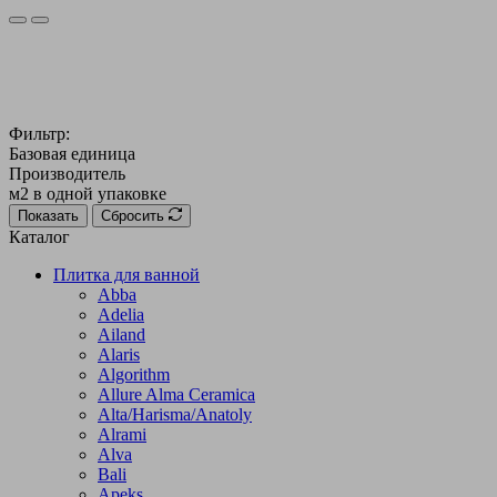
Фильтр:
Базовая единица
Производитель
м2 в одной упаковке
Показать
Сбросить
Каталог
Плитка для ванной
Abba
Adelia
Ailand
Alaris
Algorithm
Allure Alma Ceramica
Alta/Harisma/Anatoly
Alrami
Alva
Bali
Apeks