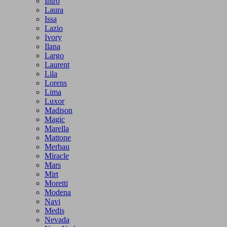
Intro
Laura
Issa
Lazio
Ivory
Ilana
Largo
Laurent
Lila
Lorens
Lima
Luxor
Madison
Magic
Marella
Mattone
Merbau
Miracle
Mars
Mirt
Moretti
Modena
Navi
Medis
Nevada