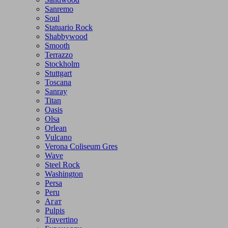
Sanremo
Soul
Statuario Rock
Shabbywood
Smooth
Terrazzo
Stockholm
Stuttgart
Toscana
Sanray
Titan
Oasis
Olsa
Orlean
Vulcano
Verona Coliseum Gres
Wave
Steel Rock
Washington
Persa
Peru
Агат
Pulpis
Travertino