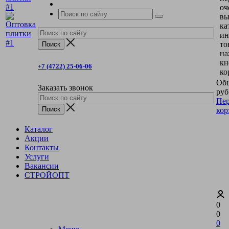
оч
вы
ка
ин
то
на
кн
+7 (4722) 25-06-06
ко
Общ
Заказать звонок
руб
Пер
кор
Каталог
Акции
Контакты
Услуги
Вакансии
СТРОЙОПТ
0
0
0