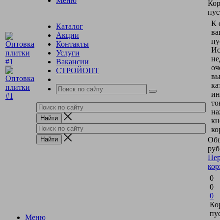
Меню
Кор
пус
К 
Каталог
ва
Акции
пу
Контакты
Ис
Услуги
не
Вакансии
оч
СТРОЙОПТ
вы
ка
ин
то
на
кн
ко
Общ
руб
Пер
кор
0
0
0
Ко
пу
Меню