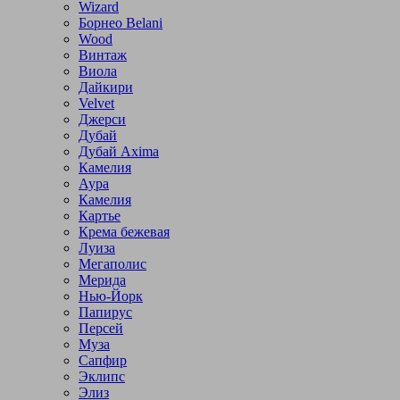
Wizard
Борнео Belani
Wood
Винтаж
Виола
Дайкири
Velvet
Джерси
Дубай
Дубай Axima
Камелия
Аура
Камелия
Картье
Крема бежевая
Луиза
Мегаполис
Мерида
Нью-Йорк
Папирус
Персей
Муза
Сапфир
Эклипс
Элиз