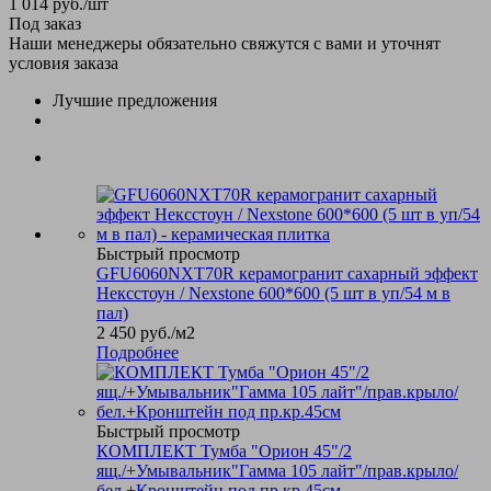
1 014
руб.
/шт
Под заказ
Наши менеджеры обязательно свяжутся с вами и уточнят
условия заказа
Лучшие предложения
Быстрый просмотр
GFU6060NXT70R керамогранит сахарный эффект
Нексстоун / Nexstone 600*600 (5 шт в уп/54 м в
пал)
2 450
руб.
/м2
Подробнее
Быстрый просмотр
КОМПЛЕКТ Тумба "Орион 45"/2
ящ./+Умывальник"Гамма 105 лайт"/прав.крыло/
бел.+Кронштейн под пр.кр.45см