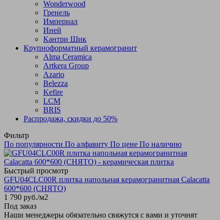
Wonderwood
Гренель
Империал
Иней
Кантри Шик
Крупноформатный керамогранит
Alma Ceramica
Artkera Group
Azario
Belezza
Kefire
LCM
BRIS
Распродажа, скидки до 50%
Фильтр
По популярности
По алфавиту
По цене
По наличию
Быстрый просмотр
GFU04CLC00R плитка напольная керамогранитная Calacatta
600*600 (СНЯТО)
1 790
руб.
/м2
Под заказ
Наши менеджеры обязательно свяжутся с вами и уточнят