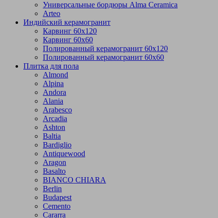
Универсальные бордюры Alma Ceramica
Arteo
Индийский керамогранит
Карвинг 60х120
Карвинг 60х60
Полированный керамогранит 60х120
Полированный керамогранит 60х60
Плитка для пола
Almond
Alpina
Andora
Alania
Arabesco
Arcadia
Ashton
Baltia
Bardiglio
Antiquewood
Aragon
Basalto
BIANCO CHIARA
Berlin
Budapest
Cemento
Cararra