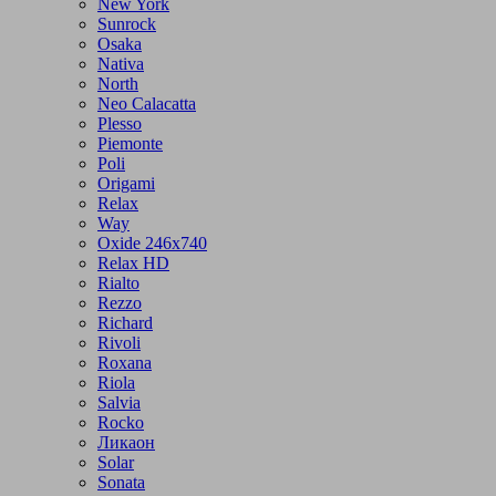
New York
Sunrock
Osaka
Nativa
North
Neo Calacatta
Plesso
Piemonte
Poli
Origami
Relax
Way
Oxide 246x740
Relax HD
Rialto
Rezzo
Richard
Rivoli
Roxana
Riola
Salvia
Rocko
Ликаон
Solar
Sonata