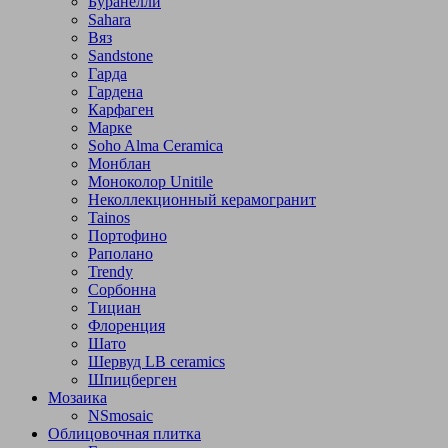
Буранелли
Sahara
Вяз
Sandstone
Гарда
Гардена
Карфаген
Марке
Soho Alma Ceramica
Монблан
Моноколор Unitile
Неколлекционный керамогранит
Tainos
Портофино
Раполано
Trendy
Сорбонна
Тициан
Флоренция
Шато
Шервуд LB ceramics
Шпицберген
Мозаика
NSmosaic
Облицовочная плитка