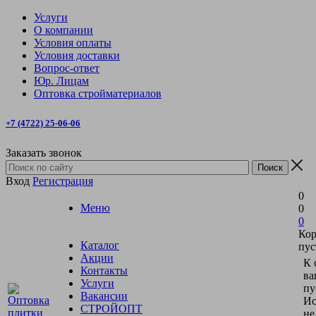
Услуги
О компании
Условия оплаты
Условия доставки
Вопрос-ответ
Юр. Лицам
Оптовка стройматериалов
+7 (4722) 25-06-06
Заказать звонок
Вход
Регистрация
0
Меню
0
0
Кор
Каталог
пус
Акции
К 
Контакты
ва
Услуги
пу
Вакансии
Ис
СТРОЙОПТ
не