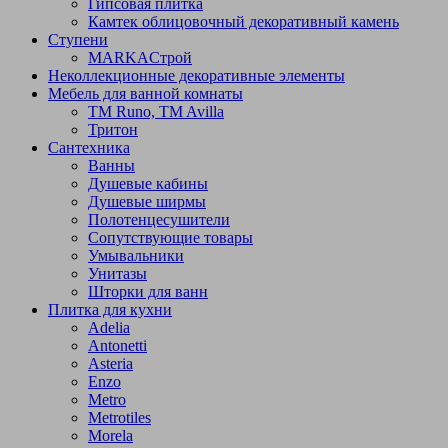
Гипсовая плитка
Камтек облицовочный декоративный камень
Ступени
МARKAСтрой
Неколлекционные декоративные элементы
Мебель для ванной комнаты
TM Runo, TM Avilla
Тритон
Сантехника
Ванны
Душевые кабины
Душевые ширмы
Полотенцесушители
Сопутствующие товары
Умывальники
Унитазы
Шторки для ванн
Плитка для кухни
Adelia
Antonetti
Asteria
Enzo
Metro
Metrotiles
Morela