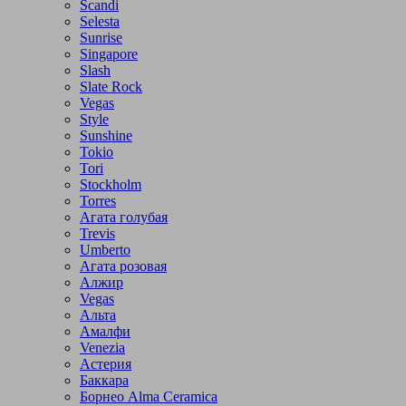
Scandi
Selesta
Sunrise
Singapore
Slash
Slate Rock
Vegas
Style
Sunshine
Tokio
Tori
Stockholm
Torres
Агата голубая
Trevis
Umberto
Агата розовая
Алжир
Vegas
Альта
Амалфи
Venezia
Астерия
Баккара
Борнео Alma Ceramica