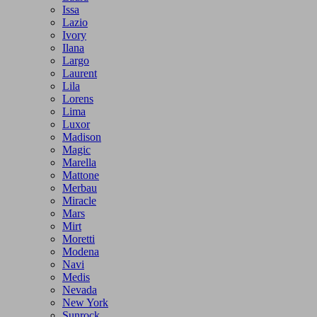
Issa
Lazio
Ivory
Ilana
Largo
Laurent
Lila
Lorens
Lima
Luxor
Madison
Magic
Marella
Mattone
Merbau
Miracle
Mars
Mirt
Moretti
Modena
Navi
Medis
Nevada
New York
Sunrock