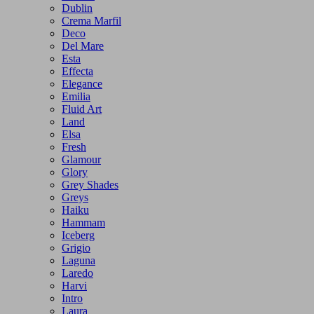
Dublin
Crema Marfil
Deco
Del Mare
Esta
Effecta
Elegance
Emilia
Fluid Art
Land
Elsa
Fresh
Glamour
Glory
Grey Shades
Greys
Haiku
Hammam
Iceberg
Grigio
Laguna
Laredo
Harvi
Intro
Laura