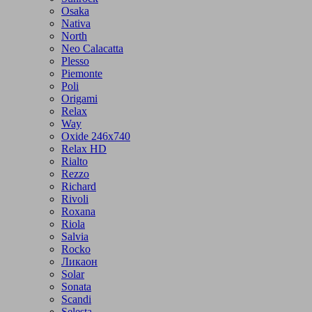
Osaka
Nativa
North
Neo Calacatta
Plesso
Piemonte
Poli
Origami
Relax
Way
Oxide 246x740
Relax HD
Rialto
Rezzo
Richard
Rivoli
Roxana
Riola
Salvia
Rocko
Ликаон
Solar
Sonata
Scandi
Selesta