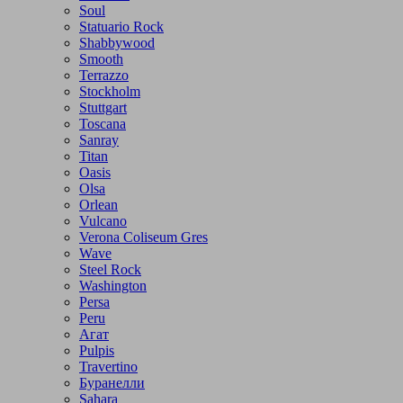
Soul
Statuario Rock
Shabbywood
Smooth
Terrazzo
Stockholm
Stuttgart
Toscana
Sanray
Titan
Oasis
Olsa
Orlean
Vulcano
Verona Coliseum Gres
Wave
Steel Rock
Washington
Persa
Peru
Агат
Pulpis
Travertino
Буранелли
Sahara