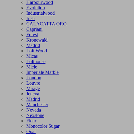
Harbourwood
Evolution
Industrialwood
Irish
CALACATTA ORO
Capriani
Forest
Kronewald
Madrid
Loft Wood
Micas
Lofthouse
Miele
Imperiale Marble
London
Louvre
Mirage
Jeneva
Madrid
Manchester
Nevada
Nexstone
Fleur
Monocolor Sugar
Opal