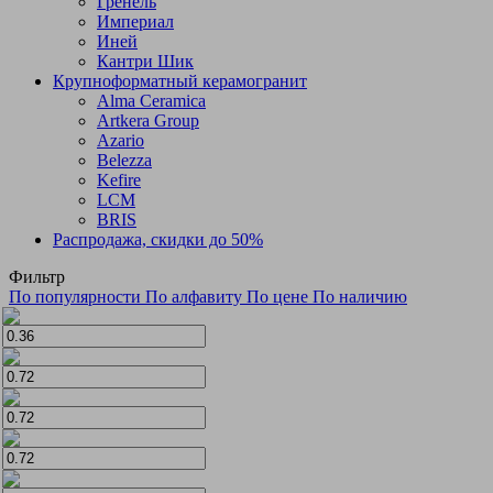
Гренель
Империал
Иней
Кантри Шик
Крупноформатный керамогранит
Alma Ceramica
Artkera Group
Azario
Belezza
Kefire
LCM
BRIS
Распродажа, скидки до 50%
Фильтр
По популярности
По алфавиту
По цене
По наличию