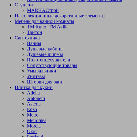
Ступени
МARKAСтрой
Неколлекционные декоративные элементы
Мебель для ванной комнаты
TM Runo, TM Avilla
Тритон
Сантехника
Ванны
Душевые кабины
Душевые ширмы
Полотенцесушители
Сопутствующие товары
Умывальники
Унитазы
Шторки для ванн
Плитка для кухни
Adelia
Antonetti
Asteria
Enzo
Metro
Metrotiles
Morela
Oxid
Portland