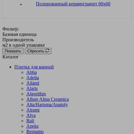
Полированный керамогранит 60х60
Фильтр:
Базовая единица
Производитель
м2 в одной упаковке
Показать
Сбросить
Каталог
Плитка для ванной
Abba
Adelia
Ailand
Alaris
Algorithm
Allure Alma Ceramica
Alta/Harisma/Anatoly
Alrami
Alva
Bali
Apeks
Bergamo