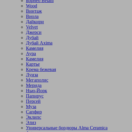
Борнео Belani
Wood
Винтаж
Виола
Дайкири
Velvet
Джерси
Дубай
Дубай Axima
Камелия
Аура
Камелия
Картье
Крема бежевая
Луиза
Мегаполис
Мерида
Нью-Йорк
Папирус
Персей
Муза
Сапфир
Эклипс
Элиз
Универсальные бордюры Alma Ceramica