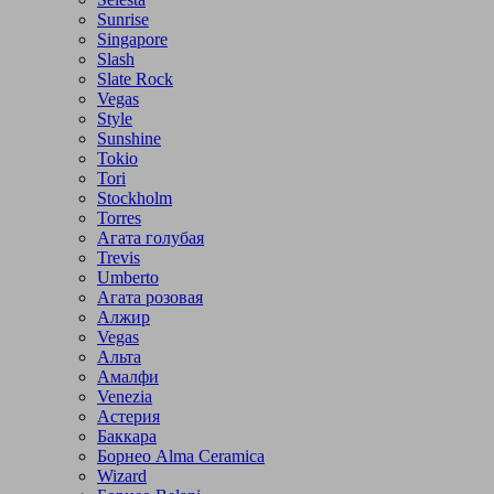
Sunrise
Singapore
Slash
Slate Rock
Vegas
Style
Sunshine
Tokio
Tori
Stockholm
Torres
Агата голубая
Trevis
Umberto
Агата розовая
Алжир
Vegas
Альта
Амалфи
Venezia
Астерия
Баккара
Борнео Alma Ceramica
Wizard