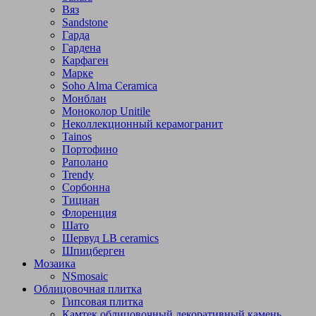
Вяз
Sandstone
Гарда
Гардена
Карфаген
Марке
Soho Alma Ceramica
Монблан
Моноколор Unitile
Неколлекционный керамогранит
Tainos
Портофино
Раполано
Trendy
Сорбонна
Тициан
Флоренция
Шато
Шервуд LB ceramics
Шпицберген
Мозаика
NSmosaic
Облицовочная плитка
Гипсовая плитка
Камтек облицовочный декоративный камень