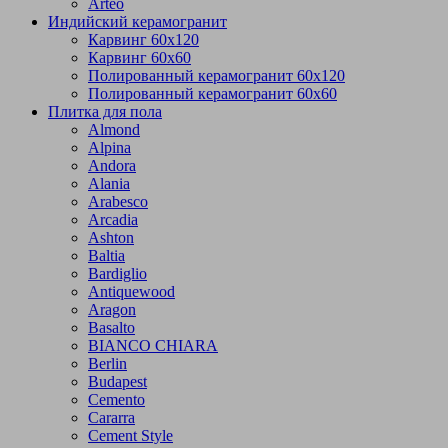
Arteo
Индийский керамогранит
Карвинг 60х120
Карвинг 60х60
Полированный керамогранит 60х120
Полированный керамогранит 60х60
Плитка для пола
Almond
Alpina
Andora
Alania
Arabesco
Arcadia
Ashton
Baltia
Bardiglio
Antiquewood
Aragon
Basalto
BIANCO CHIARA
Berlin
Budapest
Cemento
Cararra
Cement Style