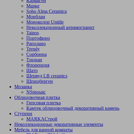
Карфаген
Марке
Soho Alma Ceramica
Монблан
Моноколор Unitile
Неколлекционный керамогранит
Tainos
Портофино
Раполано
Trendy
Сорбонна
Тициан
Флоренция
Шато
Шервуд LB ceramics
Шпицберген
Мозаика
NSmosaic
Облицовочная плитка
Гипсовая плитка
Камтек облицовочный декоративный камень
Ступени
МARKAСтрой
Неколлекционные декоративные элементы
Мебель для ванной комнаты