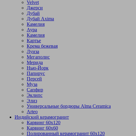
Velvet
Джерси
Дубай
Дубай Axima
Камелия
Аура
Камелия
Картье
Крема бежевая
Луиза
Мегаполис
Мерида
Нью-Йорк
Папирус
Персей
Муза
Сапфир
Эклипс
Элиз
Универсальные бордюры Alma Ceramica
Arteo
Индийский керамогранит
Карвинг 60х120
Карвинг 60х60
Полированный керамогранит 60х120