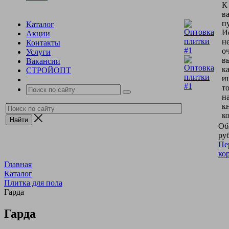
К
в
пу
Каталог
И
Акции
н
Контакты
о
Услуги
в
Вакансии
к
СТРОЙОПТ
и
т
н
к
к
Об
руб
Пе
ко
Главная
Каталог
Плитка для пола
Гарда
Гарда