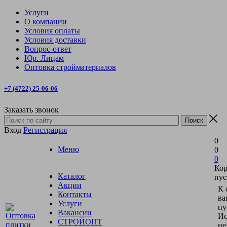
Услуги
О компании
Условия оплаты
Условия доставки
Вопрос-ответ
Юр. Лицам
Оптовка стройматериалов
+7 (4722) 25-06-06
Заказать звонок
Вход
Регистрация
0
Меню
0
0
Кор
Каталог
пус
Акции
К 
Контакты
ва
Услуги
пу
Вакансии
Ис
СТРОЙОПТ
не