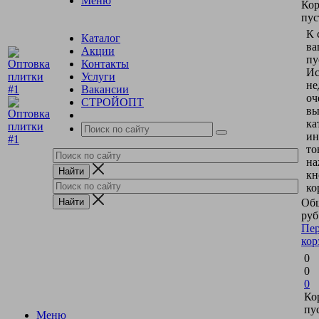
Меню
Кор
пус
К 
Каталог
ва
Акции
пу
Контакты
Ис
Услуги
не
Вакансии
оч
СТРОЙОПТ
вы
ка
ин
то
на
кн
ко
Общ
руб
Пер
кор
0
0
0
Ко
пу
Меню