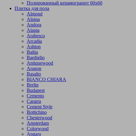
Полированный керамогранит 60х60
Плитка для пола
Almond
Alpina
Andora
Alania
Arabesco
Arcadia
Ashton
Baltia
Bardiglio
Antiquewood
Aragon
Basalto
BIANCO CHIARA
Berlin
Budapest
Cemento
Cararra
Cement Style
Bottichino
Chesterwood
Amsterdam
Colorwood
Angara