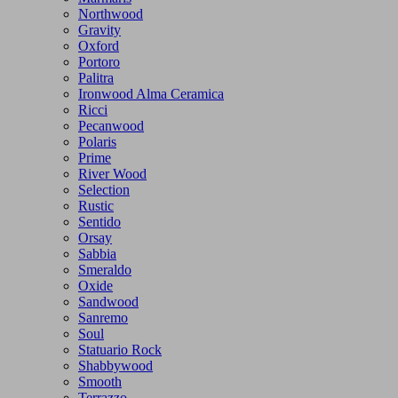
Northwood
Gravity
Oxford
Portoro
Palitra
Ironwood Alma Ceramica
Ricci
Pecanwood
Polaris
Prime
River Wood
Selection
Rustic
Sentido
Orsay
Sabbia
Smeraldo
Oxide
Sandwood
Sanremo
Soul
Statuario Rock
Shabbywood
Smooth
Terrazzo