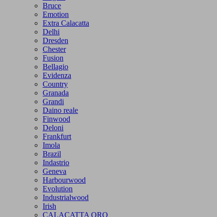
Bruce
Emotion
Extra Calacatta
Delhi
Dresden
Chester
Fusion
Bellagio
Evidenza
Country
Granada
Grandi
Daino reale
Finwood
Deloni
Frankfurt
Imola
Brazil
Indastrio
Geneva
Harbourwood
Evolution
Industrialwood
Irish
CALACATTA ORO