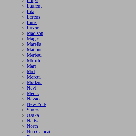
Largo
Laurent
Lila
Lorens
Lima
Luxor
Madison
Magic
Marella
Mattone
Merbau
Miracle
Mars
Mirt
Moretti
Modena
Navi
Medis
Nevada
New York
Sunrock
Osaka
Nativa
North
Neo Calacatta