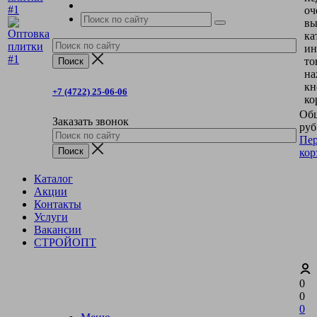
оч
вы
ка
ин
то
на
кн
+7 (4722) 25-06-06
ко
Общ
Заказать звонок
руб
Пер
кор
Каталог
Акции
Контакты
Услуги
Вакансии
СТРОЙОПТ
0
0
0