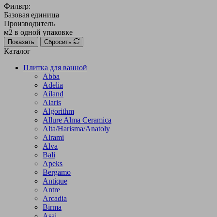
Фильтр:
Базовая единица
Производитель
м2 в одной упаковке
Показать
Сбросить
Каталог
Плитка для ванной
Abba
Adelia
Ailand
Alaris
Algorithm
Allure Alma Ceramica
Alta/Harisma/Anatoly
Alrami
Alva
Bali
Apeks
Bergamo
Antique
Antre
Arcadia
Birma
Asai