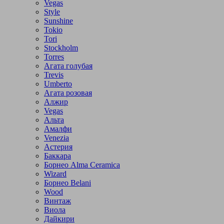
Vegas
Style
Sunshine
Tokio
Tori
Stockholm
Torres
Агата голубая
Trevis
Umberto
Агата розовая
Алжир
Vegas
Альта
Амалфи
Venezia
Астерия
Баккара
Борнео Alma Ceramica
Wizard
Борнео Belani
Wood
Винтаж
Виола
Дайкири