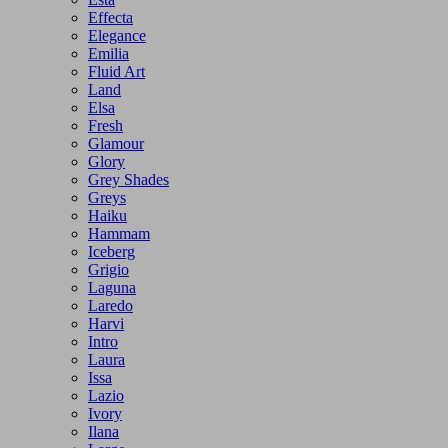
Effecta
Elegance
Emilia
Fluid Art
Land
Elsa
Fresh
Glamour
Glory
Grey Shades
Greys
Haiku
Hammam
Iceberg
Grigio
Laguna
Laredo
Harvi
Intro
Laura
Issa
Lazio
Ivory
Ilana