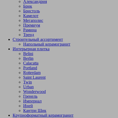
Александрия
Брик
Бристоль
Камелот
Мегаполис
Премиум
Рамина
Тренд
Строительный ассортимент
Напольный керамогранит
Интерьерная плитка
Belini
Berlin
Calacatta
Portland
Rotterdam
Saint Laurent
Twin
Urban
Wonderwood
Гренель
Империал
Иней
Кантри Шик
Крупноформатный керамогранит