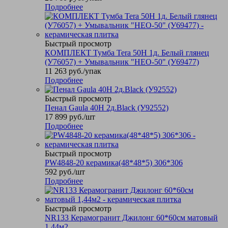
Подробнее
Быстрый просмотр
КОМПЛЕКТ Тумба Tera 50Н 1д. Белый глянец
(У76057) + Умывальник "НЕО-50" (У69477)
11 263
руб.
/упак
Подробнее
Быстрый просмотр
Пенал Gaula 40Н 2д.Black (У92552)
17 899
руб.
/шт
Подробнее
Быстрый просмотр
PW4848-20 керамика(48*48*5) 306*306
592
руб.
/шт
Подробнее
Быстрый просмотр
NR133 Керамогранит Джилонг 60*60см матовый
1,44м2