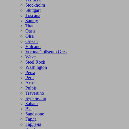
Stockholm
Stuttgart
Toscana
Sanray
Titan
Oasis
Olsa
Orlean
Vulcano
Verona Coliseum Gres
Wave
Steel Rock
Washington
Persa
Peru
Агат
Pulpis
Travertino
Буранелли
Sahara
Вяз
Sandstone
Гарда
Гардена