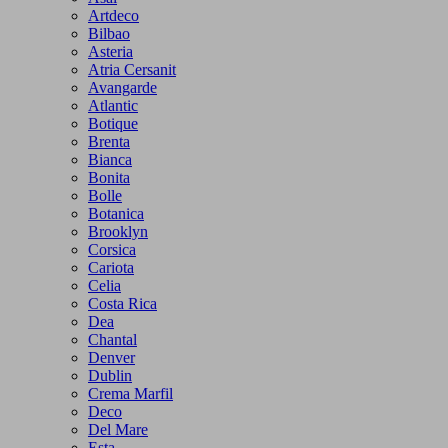
Artdeco
Bilbao
Asteria
Atria Cersanit
Avangarde
Atlantic
Botique
Brenta
Bianca
Bonita
Bolle
Botanica
Brooklyn
Corsica
Cariota
Celia
Costa Rica
Dea
Chantal
Denver
Dublin
Crema Marfil
Deco
Del Mare
Esta