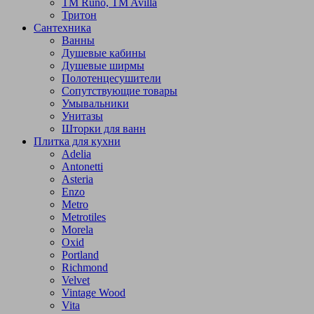
TM Runo, TM Avilla
Тритон
Сантехника
Ванны
Душевые кабины
Душевые ширмы
Полотенцесушители
Сопутствующие товары
Умывальники
Унитазы
Шторки для ванн
Плитка для кухни
Adelia
Antonetti
Asteria
Enzo
Metro
Metrotiles
Morela
Oxid
Portland
Richmond
Velvet
Vintage Wood
Vita