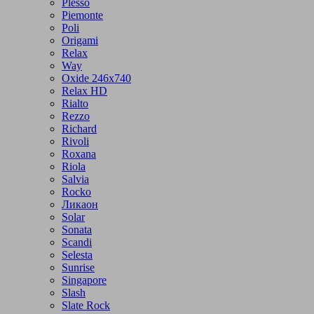
Plesso
Piemonte
Poli
Origami
Relax
Way
Oxide 246x740
Relax HD
Rialto
Rezzo
Richard
Rivoli
Roxana
Riola
Salvia
Rocko
Ликаон
Solar
Sonata
Scandi
Selesta
Sunrise
Singapore
Slash
Slate Rock