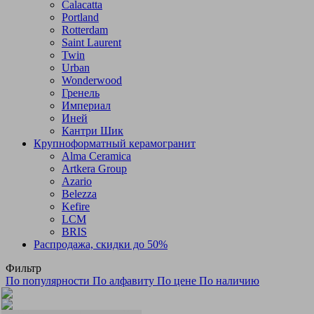
Calacatta
Portland
Rotterdam
Saint Laurent
Twin
Urban
Wonderwood
Гренель
Империал
Иней
Кантри Шик
Крупноформатный керамогранит
Alma Ceramica
Artkera Group
Azario
Belezza
Kefire
LCM
BRIS
Распродажа, скидки до 50%
Фильтр
По популярности
По алфавиту
По цене
По наличию