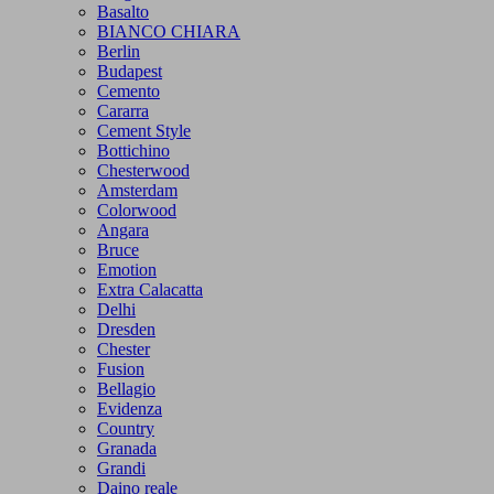
Basalto
BIANCO CHIARA
Berlin
Budapest
Cemento
Cararra
Cement Style
Bottichino
Chesterwood
Amsterdam
Colorwood
Angara
Bruce
Emotion
Extra Calacatta
Delhi
Dresden
Chester
Fusion
Bellagio
Evidenza
Country
Granada
Grandi
Daino reale