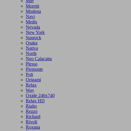
Mirt
Moretti
Modena
Navi
Medis
Nevada
New York
Sunrock
Osaka
Nativa
North
Neo Calacatta
Plesso
Piemonte
Poli
Origami
Relax
Way
Oxide 246x740
Relax HD
Rialto
Rezzo
Richard
Rivoli
Roxana