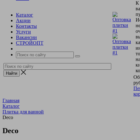
К
в
пу
Каталог
И
Акции
н
Контакты
о
Услуги
в
Вакансии
к
СТРОЙОПТ
и
т
н
к
к
Об
руб
Пе
ко
Главная
Каталог
Плитка для ванной
Deco
Deco