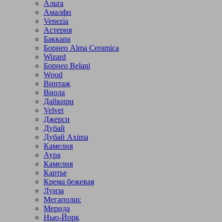
Альта
Амалфи
Venezia
Астерия
Баккара
Борнео Alma Ceramica
Wizard
Борнео Belani
Wood
Винтаж
Виола
Дайкири
Velvet
Джерси
Дубай
Дубай Axima
Камелия
Аура
Камелия
Картье
Крема бежевая
Луиза
Мегаполис
Мерида
Нью-Йорк