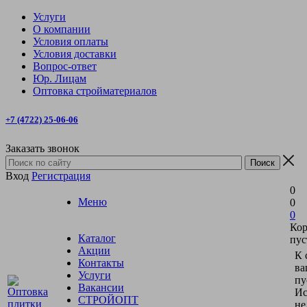
Услуги
О компании
Условия оплаты
Условия доставки
Вопрос-ответ
Юр. Лицам
Оптовка стройматериалов
+7 (4722) 25-06-06
Заказать звонок
Вход
Регистрация
0
Меню
0
0
Кор
Каталог
пус
Акции
К 
Контакты
ва
Услуги
пу
Вакансии
Ис
СТРОЙОПТ
не