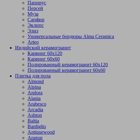
Папирус
Персей
Муза
Сапфир
Эклипс
Элиз
Универсальные бордюры Alma Ceramica
Arteo
Индийский керамогранит
Карвинг 60х120
Карвинг 60х60
Полированный керамогранит 60х120
Полированный керамогранит 60х60
Плитка для пола
Almond
Alpina
Andora
Alania
Arabesco
Arcadia
Ashton
Baltia
Bardiglio
Antiquewood
Aragon