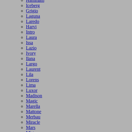
Hammam
Iceberg
Grigio
Laguna
Laredo
Harvi
Intro
Laura
Issa
Lazio
Ivory
Ilana
Largo
Laurent
Lila
Lorens
Lima
Luxor
Madison
Magic
Marella
Mattone
Merbau
Miracle
Mars