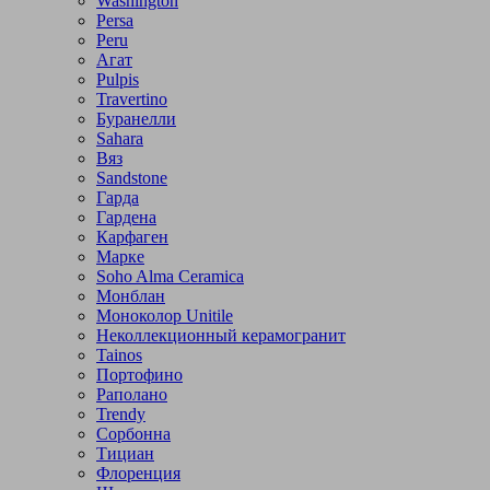
Washington
Persa
Peru
Агат
Pulpis
Travertino
Буранелли
Sahara
Вяз
Sandstone
Гарда
Гардена
Карфаген
Марке
Soho Alma Ceramica
Монблан
Моноколор Unitile
Неколлекционный керамогранит
Tainos
Портофино
Раполано
Trendy
Сорбонна
Тициан
Флоренция