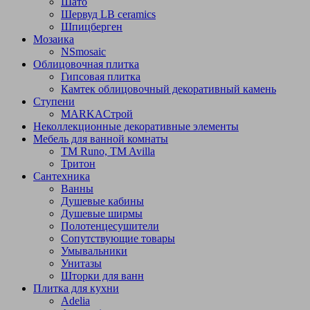
Шато
Шервуд LB ceramics
Шпицберген
Мозаика
NSmosaic
Облицовочная плитка
Гипсовая плитка
Камтек облицовочный декоративный камень
Ступени
МARKAСтрой
Неколлекционные декоративные элементы
Мебель для ванной комнаты
TM Runo, TM Avilla
Тритон
Сантехника
Ванны
Душевые кабины
Душевые ширмы
Полотенцесушители
Сопутствующие товары
Умывальники
Унитазы
Шторки для ванн
Плитка для кухни
Adelia