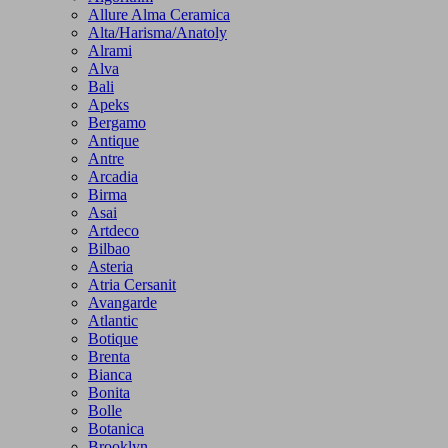
Allure Alma Ceramica
Alta/Harisma/Anatoly
Alrami
Alva
Bali
Apeks
Bergamo
Antique
Antre
Arcadia
Birma
Asai
Artdeco
Bilbao
Asteria
Atria Cersanit
Avangarde
Atlantic
Botique
Brenta
Bianca
Bonita
Bolle
Botanica
Brooklyn