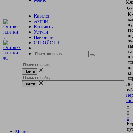
Меню
Кор
пус
К 
Каталог
ва
Акции
пу
Контакты
Ис
Услуги
не
Вакансии
оч
СТРОЙОПТ
вы
ка
ин
то
на
кн
ко
Общ
руб
Пер
кор
0
0
0
Ко
пу
Меню