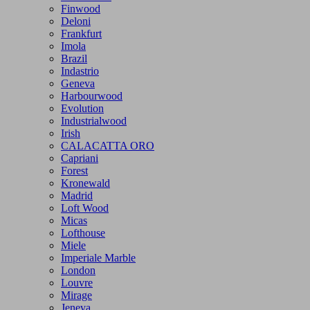
Finwood
Deloni
Frankfurt
Imola
Brazil
Indastrio
Geneva
Harbourwood
Evolution
Industrialwood
Irish
CALACATTA ORO
Capriani
Forest
Kronewald
Madrid
Loft Wood
Micas
Lofthouse
Miele
Imperiale Marble
London
Louvre
Mirage
Jeneva