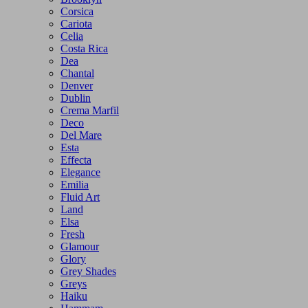
Corsica
Cariota
Celia
Costa Rica
Dea
Chantal
Denver
Dublin
Crema Marfil
Deco
Del Mare
Esta
Effecta
Elegance
Emilia
Fluid Art
Land
Elsa
Fresh
Glamour
Glory
Grey Shades
Greys
Haiku