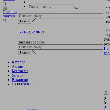
оч
вы
ка
ин
то
на
кн
+7 (4722) 25-06-06
ко
Общ
Заказать звонок
руб
Пер
кор
Каталог
Акции
Контакты
Услуги
Вакансии
СТРОЙОПТ
0
0
0