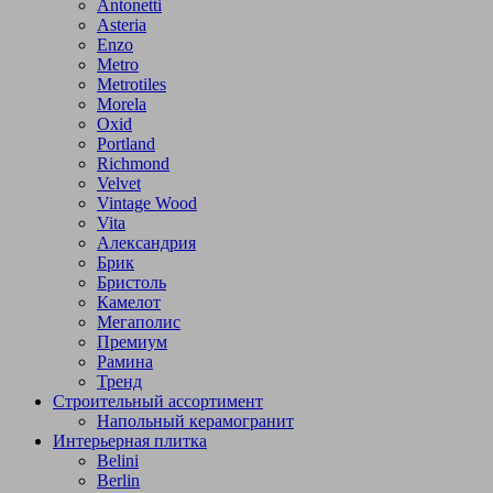
Antonetti
Asteria
Enzo
Metro
Metrotiles
Morela
Oxid
Portland
Richmond
Velvet
Vintage Wood
Vita
Александрия
Брик
Бристоль
Камелот
Мегаполис
Премиум
Рамина
Тренд
Строительный ассортимент
Напольный керамогранит
Интерьерная плитка
Belini
Berlin