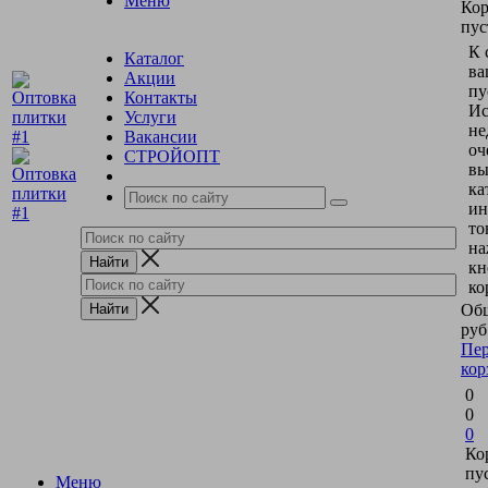
Меню
Кор
пус
К 
Каталог
ва
Акции
пу
Контакты
Ис
Услуги
не
Вакансии
оч
СТРОЙОПТ
вы
ка
ин
то
на
кн
ко
Общ
руб
Пер
кор
0
0
0
Ко
пу
Меню