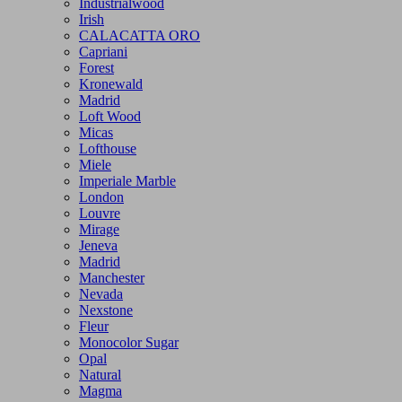
Industrialwood
Irish
CALACATTA ORO
Capriani
Forest
Kronewald
Madrid
Loft Wood
Micas
Lofthouse
Miele
Imperiale Marble
London
Louvre
Mirage
Jeneva
Madrid
Manchester
Nevada
Nexstone
Fleur
Monocolor Sugar
Opal
Natural
Magma