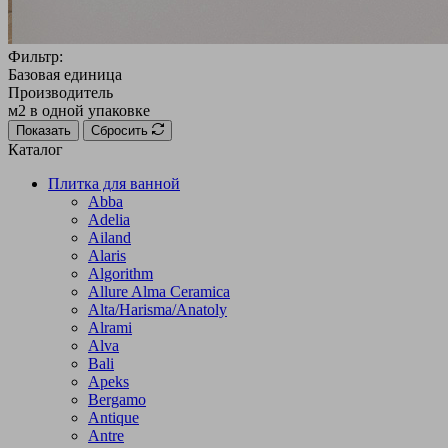
Фильтр:
Базовая единица
Производитель
м2 в одной упаковке
Показать
Сбросить
Каталог
Плитка для ванной
Abba
Adelia
Ailand
Alaris
Algorithm
Allure Alma Ceramica
Alta/Harisma/Anatoly
Alrami
Alva
Bali
Apeks
Bergamo
Antique
Antre