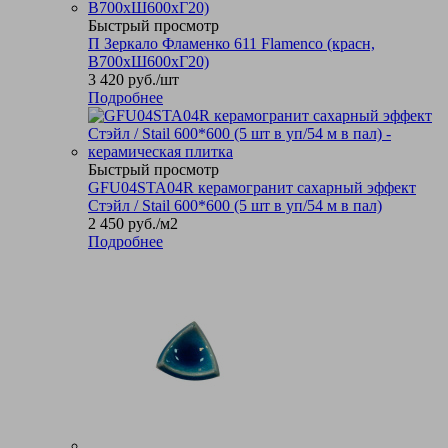
Быстрый просмотр
П Зеркало Фламенко 611 Flamenco (красн,
В700хШ600хГ20)
3 420
руб.
/шт
Подробнее
Быстрый просмотр
GFU04STA04R керамогранит сахарный эффект
Стэйл / Stail 600*600 (5 шт в уп/54 м в пал)
2 450
руб.
/м2
Подробнее