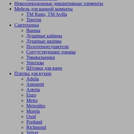
Неколлекционные декоративные элементы
Мебель для ванной комнаты
TM Runo, TM Avilla
Тритон
Сантехника
Ванны
Душевые кабины
Душевые ширмы
Полотенцесушители
Сопутствующие товары
Умывальники
Унитазы
Шторки для ванн
Плитка для кухни
Adelia
Antonetti
Asteria
Enzo
Metro
Metrotiles
Morela
Oxid
Portland
Richmond
Velvet