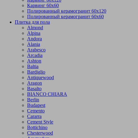
Карвинг 60х60
Полированный керамогранит 60х120
Полированный керамогранит 60х60
Плитка для пола
Almond
Alpina
Andora
Alania
Arabesco
Arcadia
Ashton
Baltia
Bardiglio
Antiquewood
Aragon
Basalto
BIANCO CHIARA
Berlin
Budapest
Cemento
Cararra
Cement Style
Bottichino
Chesterwood