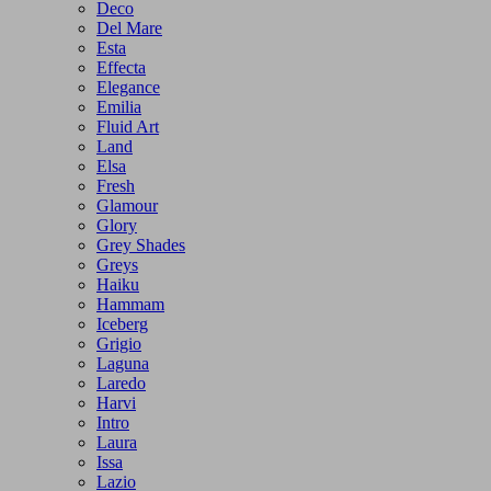
Deco
Del Mare
Esta
Effecta
Elegance
Emilia
Fluid Art
Land
Elsa
Fresh
Glamour
Glory
Grey Shades
Greys
Haiku
Hammam
Iceberg
Grigio
Laguna
Laredo
Harvi
Intro
Laura
Issa
Lazio