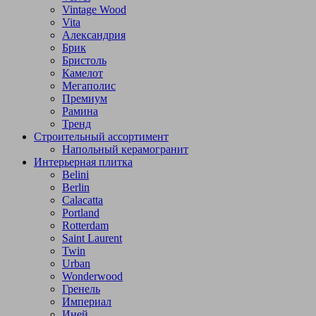
Vintage Wood
Vita
Александрия
Брик
Бристоль
Камелот
Мегаполис
Премиум
Рамина
Тренд
Строительный ассортимент
Напольный керамогранит
Интерьерная плитка
Belini
Berlin
Calacatta
Portland
Rotterdam
Saint Laurent
Twin
Urban
Wonderwood
Гренель
Империал
Иней