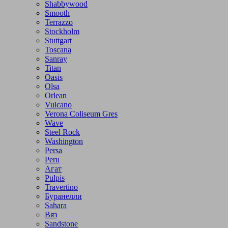
Shabbywood
Smooth
Terrazzo
Stockholm
Stuttgart
Toscana
Sanray
Titan
Oasis
Olsa
Orlean
Vulcano
Verona Coliseum Gres
Wave
Steel Rock
Washington
Persa
Peru
Агат
Pulpis
Travertino
Буранелли
Sahara
Вяз
Sandstone