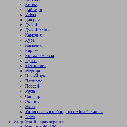
Виола
Дайкири
Velvet
Джерси
Дубай
Дубай Axima
Камелия
Аура
Камелия
Картье
Крема бежевая
Луиза
Мегаполис
Мерида
Нью-Йорк
Папирус
Персей
Муза
Сапфир
Эклипс
Элиз
Универсальные бордюры Alma Ceramica
Arteo
Индийский керамогранит
Карвинг 60х120