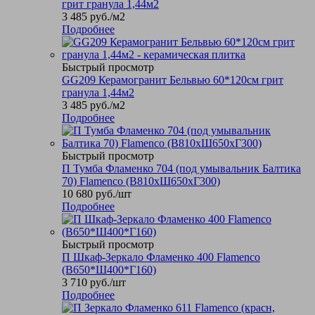
грит гранула 1,44м2
3 485
руб.
/м2
Подробнее
Быстрый просмотр
GG209 Керамогранит Бельвью 60*120см грит
гранула 1,44м2
3 485
руб.
/м2
Подробнее
Быстрый просмотр
П Тумба Фламенко 704 (под умывальник Балтика
70) Flamenco (В810хШ650хГ300)
10 680
руб.
/шт
Подробнее
Быстрый просмотр
П Шкаф-Зеркало Фламенко 400 Flamenco
(В650*Ш400*Г160)
3 710
руб.
/шт
Подробнее