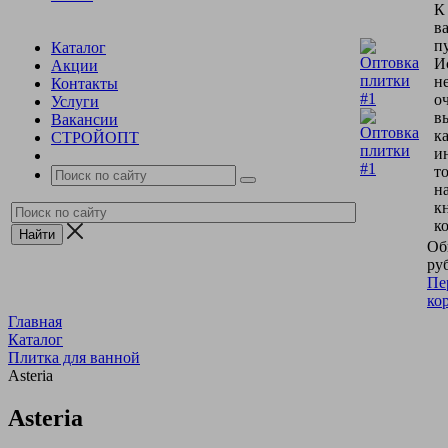
К
в
пу
Каталог
И
Акции
н
Контакты
о
Услуги
в
Вакансии
к
СТРОЙОПТ
и
т
н
к
к
Об
руб
Пе
ко
Главная
Каталог
Плитка для ванной
Asteria
Asteria