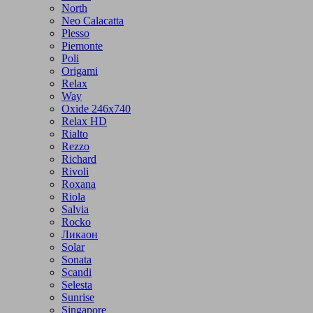
North
Neo Calacatta
Plesso
Piemonte
Poli
Origami
Relax
Way
Oxide 246x740
Relax HD
Rialto
Rezzo
Richard
Rivoli
Roxana
Riola
Salvia
Rocko
Ликаон
Solar
Sonata
Scandi
Selesta
Sunrise
Singapore