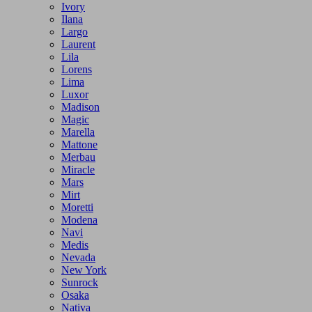
Ivory
Ilana
Largo
Laurent
Lila
Lorens
Lima
Luxor
Madison
Magic
Marella
Mattone
Merbau
Miracle
Mars
Mirt
Moretti
Modena
Navi
Medis
Nevada
New York
Sunrock
Osaka
Nativa