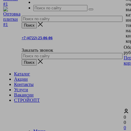
оч
вы
ка
ин
то
на
кн
+7 (4722) 25-06-06
ко
Общ
Заказать звонок
руб
Пер
кор
Каталог
Акции
Контакты
Услуги
Вакансии
СТРОЙОПТ
0
0
0