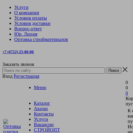
Услуги
О компании
Условия оплаты
Условия доставки
Вопрос-ответ
Юр. Лицам
Оптовка стройматериалов
+7 (4722) 25-06-06
Заказать звонок
Вход
Регистрация
0
Меню
0
0
Кор
Каталог
пус
Акции
К 
Контакты
ва
Услуги
пу
Вакансии
Ис
СТРОЙОПТ
не