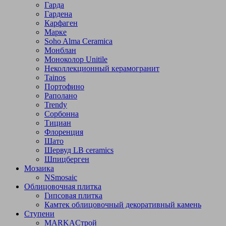
Гарда
Гардена
Карфаген
Марке
Soho Alma Ceramica
Монблан
Моноколор Unitile
Неколлекционный керамогранит
Tainos
Портофино
Раполано
Trendy
Сорбонна
Тициан
Флоренция
Шато
Шервуд LB ceramics
Шпицберген
Мозаика
NSmosaic
Облицовочная плитка
Гипсовая плитка
Камтек облицовочный декоративный камень
Ступени
МARKAСтрой