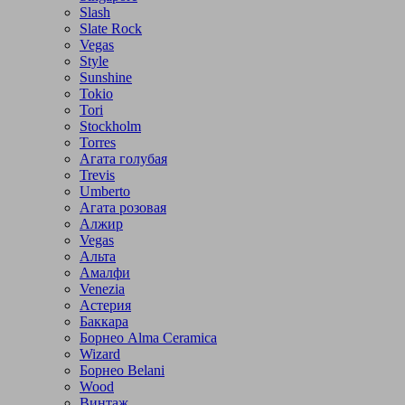
Slash
Slate Rock
Vegas
Style
Sunshine
Tokio
Tori
Stockholm
Torres
Агата голубая
Trevis
Umberto
Агата розовая
Алжир
Vegas
Альта
Амалфи
Venezia
Астерия
Баккара
Борнео Alma Ceramica
Wizard
Борнео Belani
Wood
Винтаж