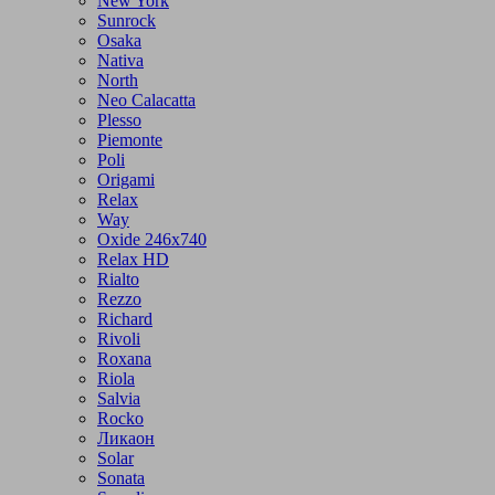
New York
Sunrock
Osaka
Nativa
North
Neo Calacatta
Plesso
Piemonte
Poli
Origami
Relax
Way
Oxide 246x740
Relax HD
Rialto
Rezzo
Richard
Rivoli
Roxana
Riola
Salvia
Rocko
Ликаон
Solar
Sonata