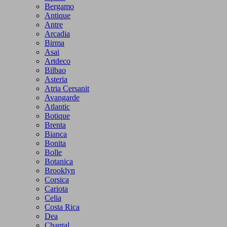
Bergamo
Antique
Antre
Arcadia
Birma
Asai
Artdeco
Bilbao
Asteria
Atria Cersanit
Avangarde
Atlantic
Botique
Brenta
Bianca
Bonita
Bolle
Botanica
Brooklyn
Corsica
Cariota
Celia
Costa Rica
Dea
Chantal