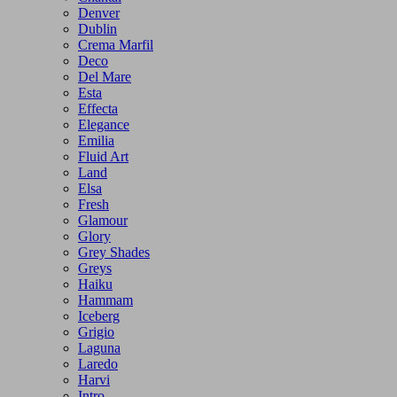
Denver
Dublin
Crema Marfil
Deco
Del Mare
Esta
Effecta
Elegance
Emilia
Fluid Art
Land
Elsa
Fresh
Glamour
Glory
Grey Shades
Greys
Haiku
Hammam
Iceberg
Grigio
Laguna
Laredo
Harvi
Intro