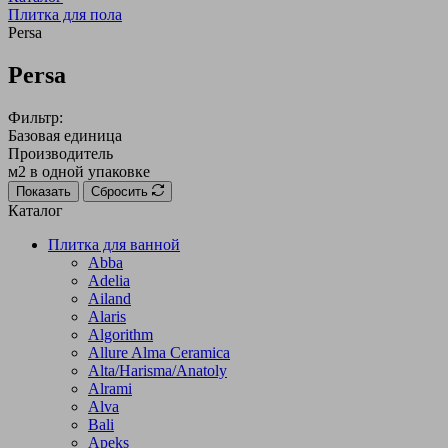
Плитка для пола
Persa
Persa
Фильтр:
Базовая единица
Производитель
м2 в одной упаковке
Показать
Сбросить
Каталог
Плитка для ванной
Abba
Adelia
Ailand
Alaris
Algorithm
Allure Alma Ceramica
Alta/Harisma/Anatoly
Alrami
Alva
Bali
Apeks