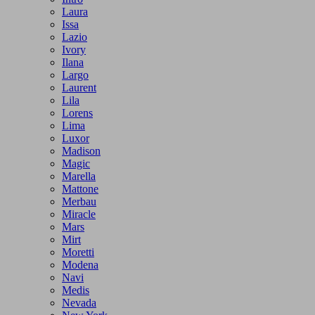
Laura
Issa
Lazio
Ivory
Ilana
Largo
Laurent
Lila
Lorens
Lima
Luxor
Madison
Magic
Marella
Mattone
Merbau
Miracle
Mars
Mirt
Moretti
Modena
Navi
Medis
Nevada