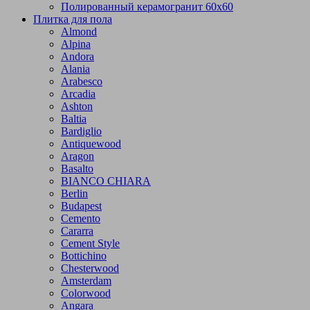
Полированный керамогранит 60х60
Плитка для пола
Almond
Alpina
Andora
Alania
Arabesco
Arcadia
Ashton
Baltia
Bardiglio
Antiquewood
Aragon
Basalto
BIANCO CHIARA
Berlin
Budapest
Cemento
Cararra
Cement Style
Bottichino
Chesterwood
Amsterdam
Colorwood
Angara