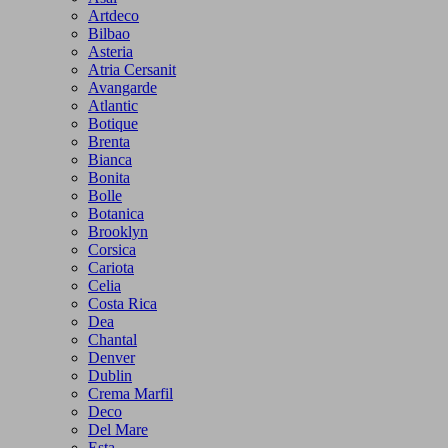
Artdeco
Bilbao
Asteria
Atria Cersanit
Avangarde
Atlantic
Botique
Brenta
Bianca
Bonita
Bolle
Botanica
Brooklyn
Corsica
Cariota
Celia
Costa Rica
Dea
Chantal
Denver
Dublin
Crema Marfil
Deco
Del Mare
Esta