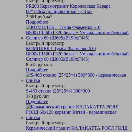
Быстрый просмотр
PR203 Керамогранит Королевская Карара
60*120см полированный 1,44 м2
2 661
руб.
/м2
Подробнее
Быстрый просмотр
КОМПЛЕКТ Тумба Фламенко 610
В800хШ560хГ320 белая + Умывальник мебельный
Селигер 60 (Ш605хВ190хГ445)
8 655
руб.
/шт
Подробнее
Быстрый просмотр
S-463 стекло (25*25*4) 300*300
373
руб.
/шт
Подробнее
Быстрый просмотр
Керамический гранит КАЛАКАТТА РОЯЛ ГОЛД