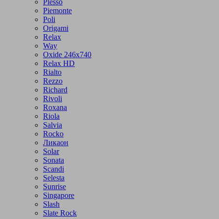
Plesso
Piemonte
Poli
Origami
Relax
Way
Oxide 246x740
Relax HD
Rialto
Rezzo
Richard
Rivoli
Roxana
Riola
Salvia
Rocko
Ликаон
Solar
Sonata
Scandi
Selesta
Sunrise
Singapore
Slash
Slate Rock