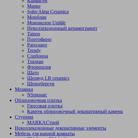
Карфаген
Марке
Soho Alma Ceramica
Монблан
Моноколор Unitile
Неколлекционный керамогранит
Tainos
Портофино
Раполано
Trendy
Сорбонна
Тициан
Флоренция
Шато
Шервуд LB ceramics
Шпицберген
Мозаика
NSmosaic
Облицовочная плитка
Гипсовая плитка
Камтек облицовочный декоративный камень
Ступени
МARKAСтрой
Неколлекционные декоративные элементы
Мебель для ванной комнаты