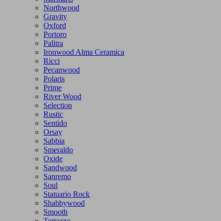
Northwood
Gravity
Oxford
Portoro
Palitra
Ironwood Alma Ceramica
Ricci
Pecanwood
Polaris
Prime
River Wood
Selection
Rustic
Sentido
Orsay
Sabbia
Smeraldo
Oxide
Sandwood
Sanremo
Soul
Statuario Rock
Shabbywood
Smooth
Terrazzo