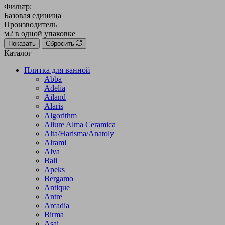
Фильтр:
Базовая единица
Производитель
м2 в одной упаковке
Показать
Сбросить
Каталог
Плитка для ванной
Abba
Adelia
Ailand
Alaris
Algorithm
Allure Alma Ceramica
Alta/Harisma/Anatoly
Alrami
Alva
Bali
Apeks
Bergamo
Antique
Antre
Arcadia
Birma
Asai