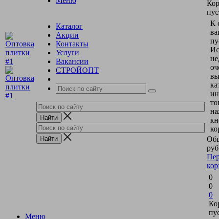
Меню
Кор
пус
К 
Каталог
ва
Акции
пу
Контакты
Ис
Услуги
не
Вакансии
оч
СТРОЙОПТ
вы
ка
ин
то
на
кн
ко
Общ
руб
Пер
кор
0
0
0
Ко
пу
Меню