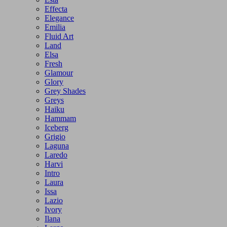
Effecta
Elegance
Emilia
Fluid Art
Land
Elsa
Fresh
Glamour
Glory
Grey Shades
Greys
Haiku
Hammam
Iceberg
Grigio
Laguna
Laredo
Harvi
Intro
Laura
Issa
Lazio
Ivory
Ilana