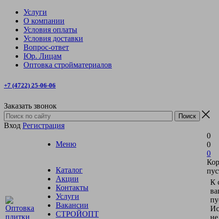
Услуги
О компании
Условия оплаты
Условия доставки
Вопрос-ответ
Юр. Лицам
Оптовка стройматериалов
+7 (4722) 25-06-06
Заказать звонок
Вход
Регистрация
0
Меню
0
0
Кор
Каталог
пус
Акции
К 
Контакты
ва
Услуги
пу
Вакансии
Ис
СТРОЙОПТ
не