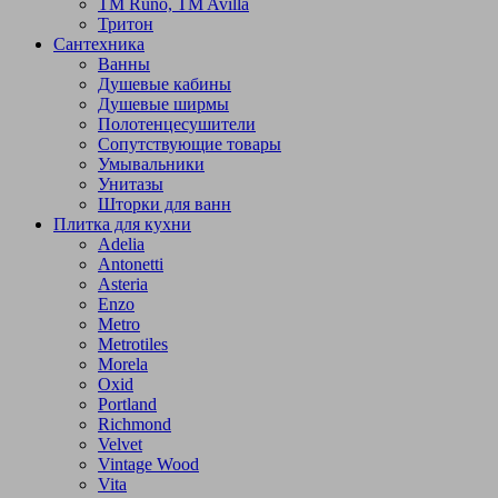
TM Runo, TM Avilla
Тритон
Сантехника
Ванны
Душевые кабины
Душевые ширмы
Полотенцесушители
Сопутствующие товары
Умывальники
Унитазы
Шторки для ванн
Плитка для кухни
Adelia
Antonetti
Asteria
Enzo
Metro
Metrotiles
Morela
Oxid
Portland
Richmond
Velvet
Vintage Wood
Vita