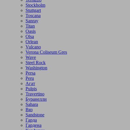
Stockholm
Stuttgart
Toscana
Sanray
Titan
Oasis
Olsa
Orlean
Vulcano
Verona Coliseum Gres
Wave
Steel Rock
Washington
Persa
Peru
Агат
Pulpis
Travertino
Буранелли
Sahara
Вяз
Sandstone
Гарда
Гардена