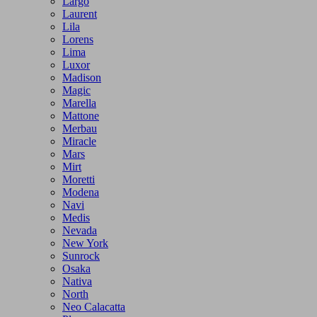
Largo
Laurent
Lila
Lorens
Lima
Luxor
Madison
Magic
Marella
Mattone
Merbau
Miracle
Mars
Mirt
Moretti
Modena
Navi
Medis
Nevada
New York
Sunrock
Osaka
Nativa
North
Neo Calacatta