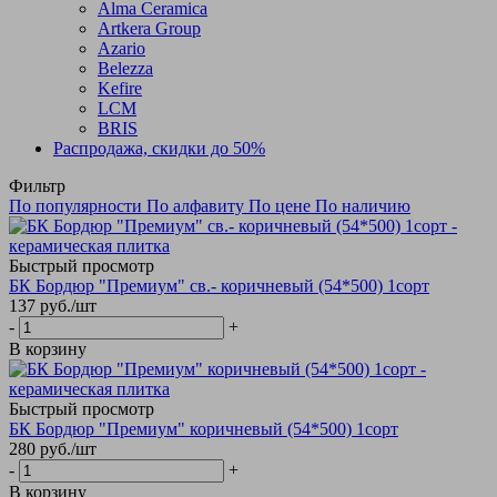
Alma Ceramica
Artkera Group
Azario
Belezza
Kefire
LCM
BRIS
Распродажа, скидки до 50%
Фильтр
По популярности
По алфавиту
По цене
По наличию
Быстрый просмотр
БК Бордюр "Премиум" св.- коричневый (54*500) 1сорт
137
руб.
/шт
-
+
В корзину
Быстрый просмотр
БК Бордюр "Премиум" коричневый (54*500) 1сорт
280
руб.
/шт
-
+
В корзину