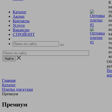
К
в
пу
Каталог
И
Акции
н
Контакты
о
Услуги
в
Вакансии
к
СТРОЙОПТ
и
т
н
к
к
Об
руб
Пе
ко
Главная
Каталог
Плитка для кухни
Премиум
Премиум