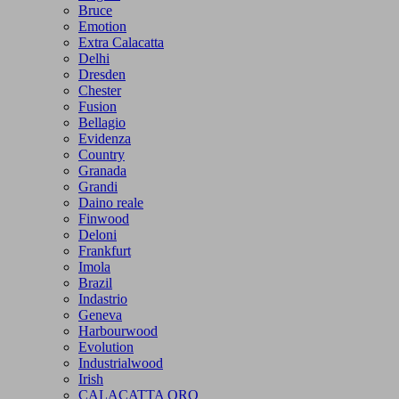
Bruce
Emotion
Extra Calacatta
Delhi
Dresden
Chester
Fusion
Bellagio
Evidenza
Country
Granada
Grandi
Daino reale
Finwood
Deloni
Frankfurt
Imola
Brazil
Indastrio
Geneva
Harbourwood
Evolution
Industrialwood
Irish
CALACATTA ORO