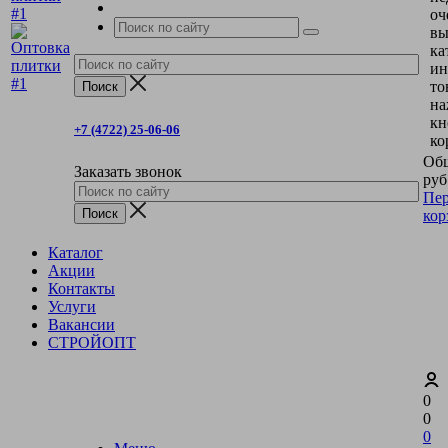
оч
вы
ка
ин
то
на
кн
+7 (4722) 25-06-06
ко
Общ
Заказать звонок
руб
Пер
кор
Каталог
Акции
Контакты
Услуги
Вакансии
СТРОЙОПТ
0
0
0