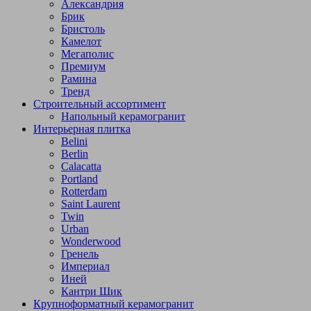
Александрия
Брик
Бристоль
Камелот
Мегаполис
Премиум
Рамина
Тренд
Строительный ассортимент
Напольный керамогранит
Интерьерная плитка
Belini
Berlin
Calacatta
Portland
Rotterdam
Saint Laurent
Twin
Urban
Wonderwood
Гренель
Империал
Иней
Кантри Шик
Крупноформатный керамогранит