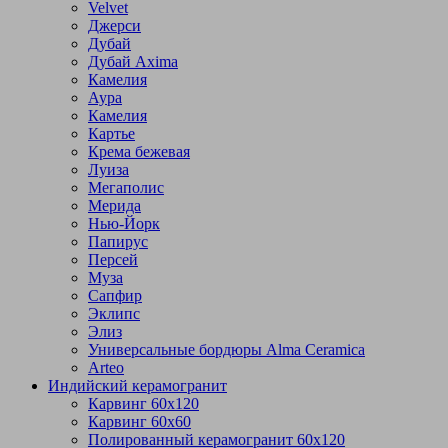
Velvet
Джерси
Дубай
Дубай Axima
Камелия
Аура
Камелия
Картье
Крема бежевая
Луиза
Мегаполис
Мерида
Нью-Йорк
Папирус
Персей
Муза
Сапфир
Эклипс
Элиз
Универсальные бордюры Alma Ceramica
Arteo
Индийский керамогранит
Карвинг 60х120
Карвинг 60х60
Полированный керамогранит 60х120