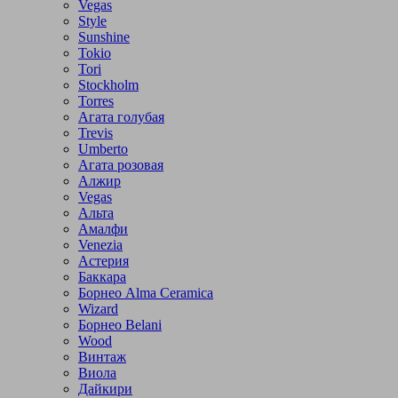
Vegas
Style
Sunshine
Tokio
Tori
Stockholm
Torres
Агата голубая
Trevis
Umberto
Агата розовая
Алжир
Vegas
Альта
Амалфи
Venezia
Астерия
Баккара
Борнео Alma Ceramica
Wizard
Борнео Belani
Wood
Винтаж
Виола
Дайкири