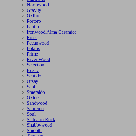
Northwood
Gravity
Oxford
Portoro
Palitra
Ironwood Alma Ceramica
Ricci
Pecanwood
Polaris
Prime
River Wood
Selection
Rustic
Sentido
Orsay
Sabbia
Smeraldo
Oxide
Sandwood
Sanremo
Soul
Statuario Rock
Shabbywood
Smooth
Terrazzo