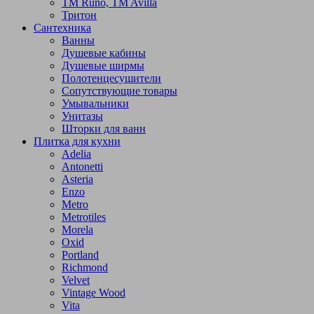
TM Runo, TM Avilla
Тритон
Сантехника
Ванны
Душевые кабины
Душевые ширмы
Полотенцесушители
Сопутствующие товары
Умывальники
Унитазы
Шторки для ванн
Плитка для кухни
Adelia
Antonetti
Asteria
Enzo
Metro
Metrotiles
Morela
Oxid
Portland
Richmond
Velvet
Vintage Wood
Vita