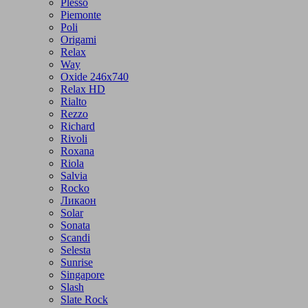
Plesso
Piemonte
Poli
Origami
Relax
Way
Oxide 246x740
Relax HD
Rialto
Rezzo
Richard
Rivoli
Roxana
Riola
Salvia
Rocko
Ликаон
Solar
Sonata
Scandi
Selesta
Sunrise
Singapore
Slash
Slate Rock