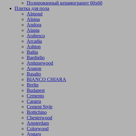
Полированный керамогранит 60х60
Плитка для пола
Almond
Alpina
Andora
Alania
Arabesco
Arcadia
Ashton
Baltia
Bardiglio
Antiquewood
Aragon
Basalto
BIANCO CHIARA
Berlin
Budapest
Cemento
Cararra
Cement Style
Bottichino
Chesterwood
Amsterdam
Colorwood
Angara