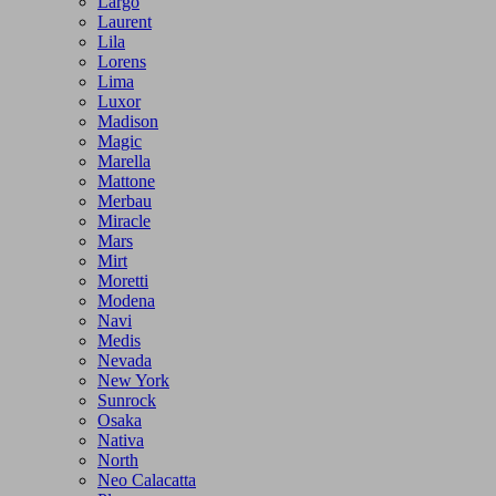
Largo
Laurent
Lila
Lorens
Lima
Luxor
Madison
Magic
Marella
Mattone
Merbau
Miracle
Mars
Mirt
Moretti
Modena
Navi
Medis
Nevada
New York
Sunrock
Osaka
Nativa
North
Neo Calacatta