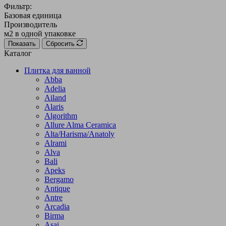
Фильтр:
Базовая единица
Производитель
м2 в одной упаковке
Показать
Сбросить
Каталог
Плитка для ванной
Abba
Adelia
Ailand
Alaris
Algorithm
Allure Alma Ceramica
Alta/Harisma/Anatoly
Alrami
Alva
Bali
Apeks
Bergamo
Antique
Antre
Arcadia
Birma
Asai