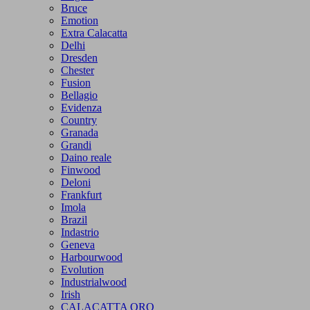
Bruce
Emotion
Extra Calacatta
Delhi
Dresden
Chester
Fusion
Bellagio
Evidenza
Country
Granada
Grandi
Daino reale
Finwood
Deloni
Frankfurt
Imola
Brazil
Indastrio
Geneva
Harbourwood
Evolution
Industrialwood
Irish
CALACATTA ORO