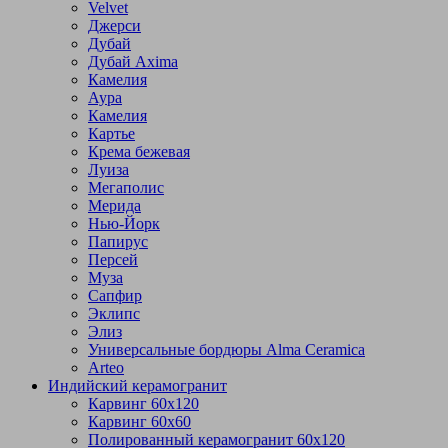
Velvet
Джерси
Дубай
Дубай Axima
Камелия
Аура
Камелия
Картье
Крема бежевая
Луиза
Мегаполис
Мерида
Нью-Йорк
Папирус
Персей
Муза
Сапфир
Эклипс
Элиз
Универсальные бордюры Alma Ceramica
Arteo
Индийский керамогранит
Карвинг 60х120
Карвинг 60х60
Полированный керамогранит 60х120