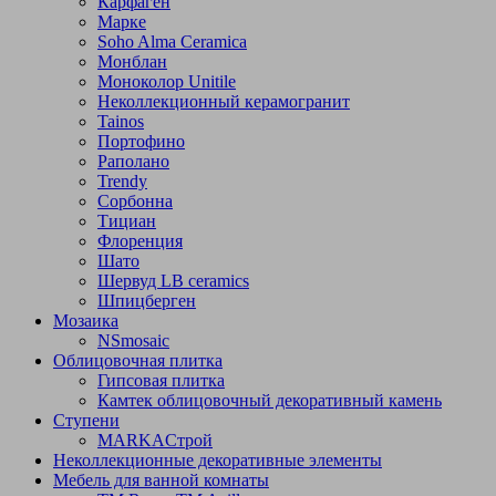
Карфаген
Марке
Soho Alma Ceramica
Монблан
Моноколор Unitile
Неколлекционный керамогранит
Tainos
Портофино
Раполано
Trendy
Сорбонна
Тициан
Флоренция
Шато
Шервуд LB ceramics
Шпицберген
Мозаика
NSmosaic
Облицовочная плитка
Гипсовая плитка
Камтек облицовочный декоративный камень
Ступени
МARKAСтрой
Неколлекционные декоративные элементы
Мебель для ванной комнаты