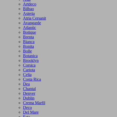
Artdeco
Bilbao
Asteria
Atria Cersanit
Avangarde
Atlantic
Botique
Brenta
Bianca
Bonita
Bolle
Botanica
Brooklyn
Corsica
Cariota
Celia
Costa Rica
Dea
Chantal
Denver
Dublin
Crema Marfil
Deco
Del Mare
Esta