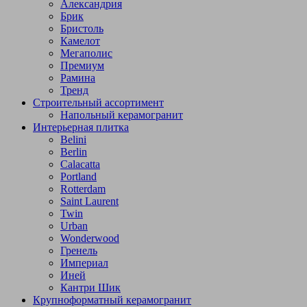
Александрия
Брик
Бристоль
Камелот
Мегаполис
Премиум
Рамина
Тренд
Строительный ассортимент
Напольный керамогранит
Интерьерная плитка
Belini
Berlin
Calacatta
Portland
Rotterdam
Saint Laurent
Twin
Urban
Wonderwood
Гренель
Империал
Иней
Кантри Шик
Крупноформатный керамогранит