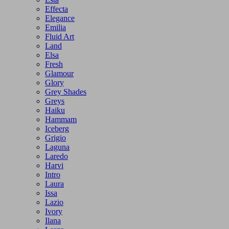
Effecta
Elegance
Emilia
Fluid Art
Land
Elsa
Fresh
Glamour
Glory
Grey Shades
Greys
Haiku
Hammam
Iceberg
Grigio
Laguna
Laredo
Harvi
Intro
Laura
Issa
Lazio
Ivory
Ilana