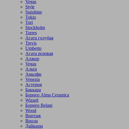
Vegas
Style
Sunshine
Tokio
Tori
Stockholm
Torres
Агата голубая
Trevis
Umberto
Агата розовая
Алжир
Vegas
Альта
Амалфи
Venezia
Астерия
Баккара
Борнео Alma Ceramica
Wizard
Борнео Belani
Wood
Винтаж
Виола
Дайкири