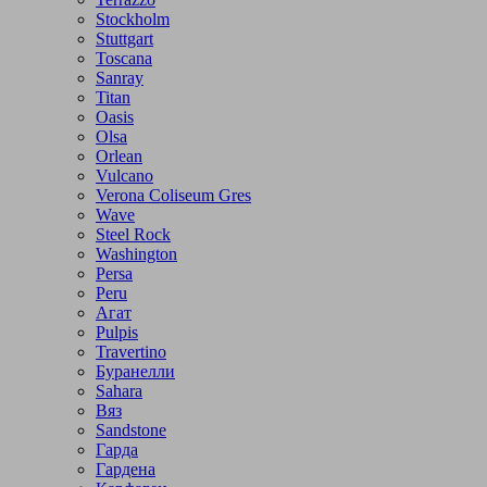
Stockholm
Stuttgart
Toscana
Sanray
Titan
Oasis
Olsa
Orlean
Vulcano
Verona Coliseum Gres
Wave
Steel Rock
Washington
Persa
Peru
Агат
Pulpis
Travertino
Буранелли
Sahara
Вяз
Sandstone
Гарда
Гардена