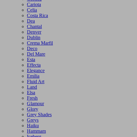
Cariota
Celia
Costa Rica
Dea
Chantal
Denver
Dublin
Crema Marfil
Deco
Del Mare
Esta
Effecta
Elegance
Emilia
Fluid Art
Land
Elsa
Fresh
Glamour
Glory
Grey Shades
Greys
Haiku
Hammam
Iceberg