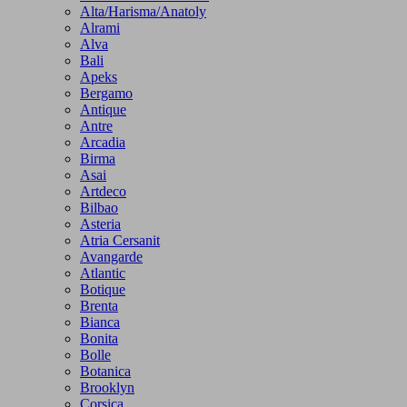
Alta/Harisma/Anatoly
Alrami
Alva
Bali
Apeks
Bergamo
Antique
Antre
Arcadia
Birma
Asai
Artdeco
Bilbao
Asteria
Atria Cersanit
Avangarde
Atlantic
Botique
Brenta
Bianca
Bonita
Bolle
Botanica
Brooklyn
Corsica