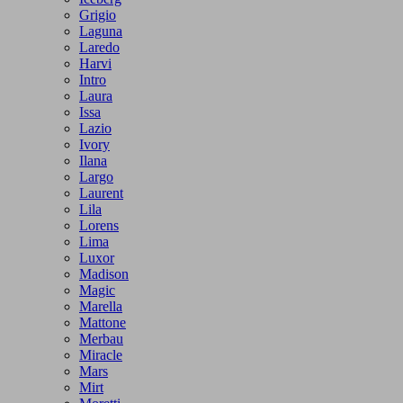
Grigio
Laguna
Laredo
Harvi
Intro
Laura
Issa
Lazio
Ivory
Ilana
Largo
Laurent
Lila
Lorens
Lima
Luxor
Madison
Magic
Marella
Mattone
Merbau
Miracle
Mars
Mirt