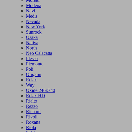
Moretti
Modena
Navi
Medis
Nevada
New York
Sunrock
Osaka
Nativa
North
Neo Calacatta
Plesso
Piemonte
Poli
Origami
Relax
Way
Oxide 246x740
Relax HD
Rialto
Rezzo
Richard
Rivoli
Roxana
Riola