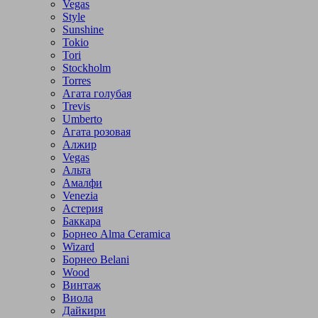
Vegas
Style
Sunshine
Tokio
Tori
Stockholm
Torres
Агата голубая
Trevis
Umberto
Агата розовая
Алжир
Vegas
Альта
Амалфи
Venezia
Астерия
Баккара
Борнео Alma Ceramica
Wizard
Борнео Belani
Wood
Винтаж
Виола
Дайкири