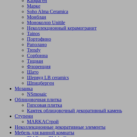
Карфаген
Марке
Soho Alma Ceramica
Монблан
Моноколор Unitile
Неколлекционный керамогранит
Tainos
Портофино
Раполано
Trendy
Сорбонна
Тициан
Флоренция
Шато
Шервуд LB ceramics
Шпицберген
Мозаика
NSmosaic
Облицовочная плитка
Гипсовая плитка
Камтек облицовочный декоративный камень
Ступени
МARKAСтрой
Неколлекционные декоративные элементы
Мебель для ванной комнаты