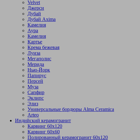
Velvet
Джерси
Дубай
Дубай Axima
Камелия
Аура
Камелия
Картье
Крема бежевая
Луиза
Мегаполис
Мерида
Нью-Йорк
Папирус
Персей
Муза
Сапфир
Эклипс
Элиз
Универсальные бордюры Alma Ceramica
Arteo
Индийский керамогранит
Карвинг 60х120
Карвинг 60х60
Полированный керамогранит 60х120