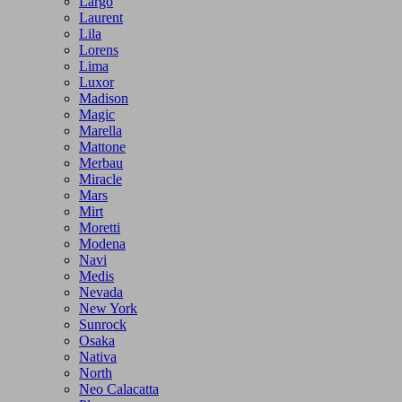
Largo
Laurent
Lila
Lorens
Lima
Luxor
Madison
Magic
Marella
Mattone
Merbau
Miracle
Mars
Mirt
Moretti
Modena
Navi
Medis
Nevada
New York
Sunrock
Osaka
Nativa
North
Neo Calacatta