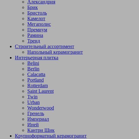
Александрия
Брик
Бристоль
Камелот
Мегаполис
Премиум
Рамина
Тренд
Строительный ассортимент
Напольный керамогранит
Интерьерная плитка
Belini
Berlin
Calacatta
Portland
Rotterdam
Saint Laurent
Twin
Urban
Wonderwood
Гренель
Империал
Иней
Кантри Шик
Крупноформатный керамогранит