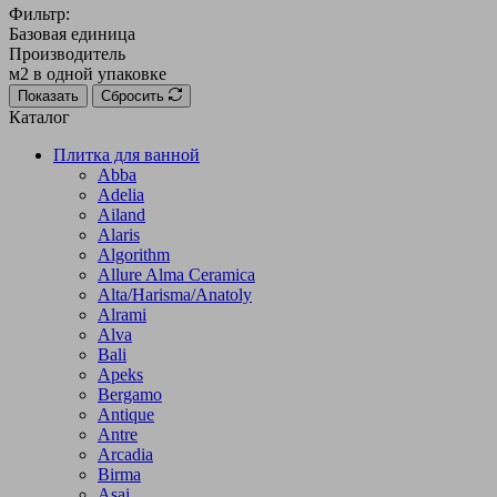
Фильтр:
Базовая единица
Производитель
м2 в одной упаковке
Показать
Сбросить
Каталог
Плитка для ванной
Abba
Adelia
Ailand
Alaris
Algorithm
Allure Alma Ceramica
Alta/Harisma/Anatoly
Alrami
Alva
Bali
Apeks
Bergamo
Antique
Antre
Arcadia
Birma
Asai