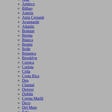
Artdeco
Bilbao
Asteria
Atria Cersanit
Avangarde
Atlantic
Botique
Brenta
Bianca
Bonita
Bolle
Botanica
Brooklyn
Corsica
Cariota
Celia
Costa Rica
Dea
Chantal
Denver
Dublin
Crema Marfil
Deco
Del Mare
Esta