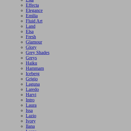
Effecta
Elegance
Emilia
Fluid Art
Land
Elsa
Fresh
Glamour
Glory
Grey Shades
Greys
Haiku
Hammam
Iceberg
Grigio
Laguna
Laredo
Harvi
Intro
Laura
Issa
Lazio
Ivory
Ilana