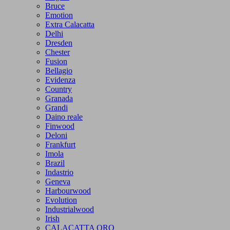
Bruce
Emotion
Extra Calacatta
Delhi
Dresden
Chester
Fusion
Bellagio
Evidenza
Country
Granada
Grandi
Daino reale
Finwood
Deloni
Frankfurt
Imola
Brazil
Indastrio
Geneva
Harbourwood
Evolution
Industrialwood
Irish
CALACATTA ORO