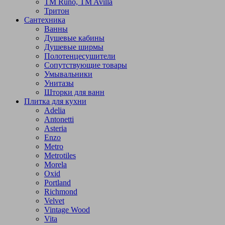
TM Runo, TM Avilla
Тритон
Сантехника
Ванны
Душевые кабины
Душевые ширмы
Полотенцесушители
Сопутствующие товары
Умывальники
Унитазы
Шторки для ванн
Плитка для кухни
Adelia
Antonetti
Asteria
Enzo
Metro
Metrotiles
Morela
Oxid
Portland
Richmond
Velvet
Vintage Wood
Vita