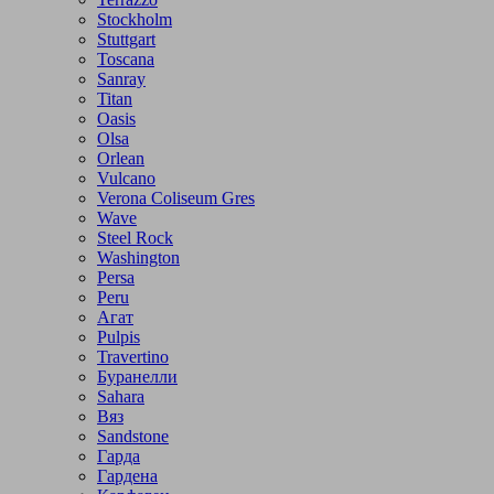
Stockholm
Stuttgart
Toscana
Sanray
Titan
Oasis
Olsa
Orlean
Vulcano
Verona Coliseum Gres
Wave
Steel Rock
Washington
Persa
Peru
Агат
Pulpis
Travertino
Буранелли
Sahara
Вяз
Sandstone
Гарда
Гардена