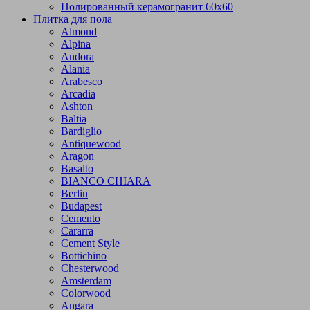
Полированный керамогранит 60х60
Плитка для пола
Almond
Alpina
Andora
Alania
Arabesco
Arcadia
Ashton
Baltia
Bardiglio
Antiquewood
Aragon
Basalto
BIANCO CHIARA
Berlin
Budapest
Cemento
Cararra
Cement Style
Bottichino
Chesterwood
Amsterdam
Colorwood
Angara