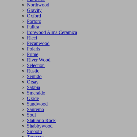
Northwood
Gravity
Oxford
Portoro
Palitra
Ironwood Alma Ceramica
Ricci
Pecanwood
Polaris
Prime
River Wood
Selection
Rustic
Sentido
Orsay
Sabbia
Smeraldo
Oxide
Sandwood
Sanremo
Soul
Statuario Rock
Shabbywood
Smooth
Terrazzo