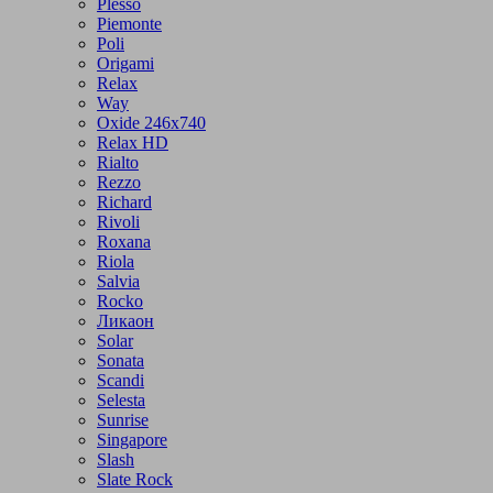
Plesso
Piemonte
Poli
Origami
Relax
Way
Oxide 246x740
Relax HD
Rialto
Rezzo
Richard
Rivoli
Roxana
Riola
Salvia
Rocko
Ликаон
Solar
Sonata
Scandi
Selesta
Sunrise
Singapore
Slash
Slate Rock