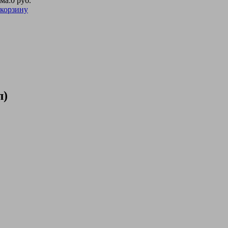
ма:
0 руб.
 корзину
л)