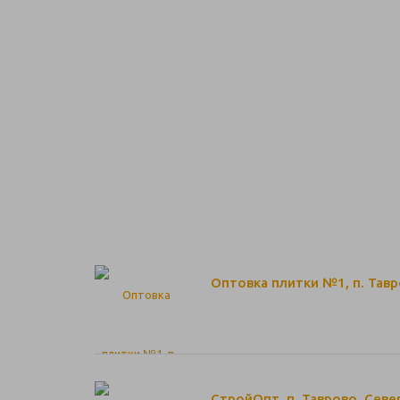
Оптовка плитки №1, п. Тавр
СтройОпт, п. Таврово, Севе