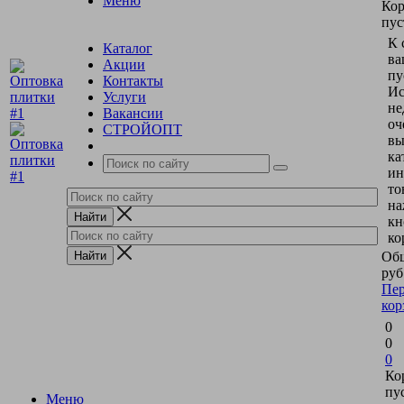
Меню
Кор
пус
К 
Каталог
ва
Акции
пу
Контакты
Ис
Услуги
не
Вакансии
оч
СТРОЙОПТ
вы
ка
ин
то
на
кн
ко
Общ
руб
Пер
кор
0
0
0
Ко
пу
Меню