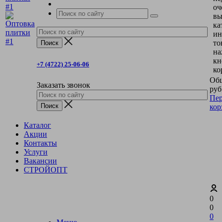
оч
вы
ка
ин
то
на
кн
+7 (4722) 25-06-06
ко
Общ
Заказать звонок
руб
Пер
кор
Каталог
Акции
Контакты
Услуги
Вакансии
СТРОЙОПТ
0
0
0