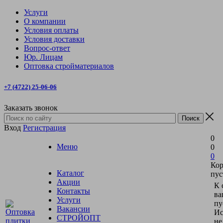
Услуги
О компании
Условия оплаты
Условия доставки
Вопрос-ответ
Юр. Лицам
Оптовка стройматериалов
+7 (4722) 25-06-06
Заказать звонок
Вход
Регистрация
0
Меню
0
0
Кор
Каталог
пус
Акции
К 
Контакты
ва
Услуги
пу
Вакансии
Ис
СТРОЙОПТ
не