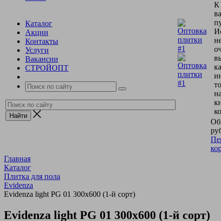
К
в
пу
Каталог
И
Акции
н
Контакты
о
Услуги
в
Вакансии
к
СТРОЙОПТ
и
т
н
к
к
Об
руб
Пе
ко
Главная
Каталог
Плитка для пола
Evidenza
Evidenza light PG 01 300х600 (1-й сорт)
Evidenza light PG 01 300х600 (1-й сорт)