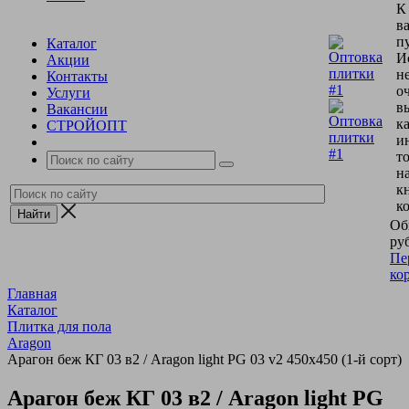
К
в
пу
Каталог
И
Акции
н
Контакты
о
Услуги
в
Вакансии
к
СТРОЙОПТ
и
т
н
к
к
Об
руб
Пе
ко
Главная
Каталог
Плитка для пола
Aragon
Арагон беж КГ 03 в2 / Aragon light PG 03 v2 450х450 (1-й сорт)
Арагон беж КГ 03 в2 / Aragon light PG