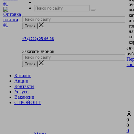
оч
вы
ка
ин
то
на
кн
+7 (4722) 25-06-06
ко
Общ
Заказать звонок
руб
Пер
кор
Каталог
Акции
Контакты
Услуги
Вакансии
СТРОЙОПТ
0
0
0