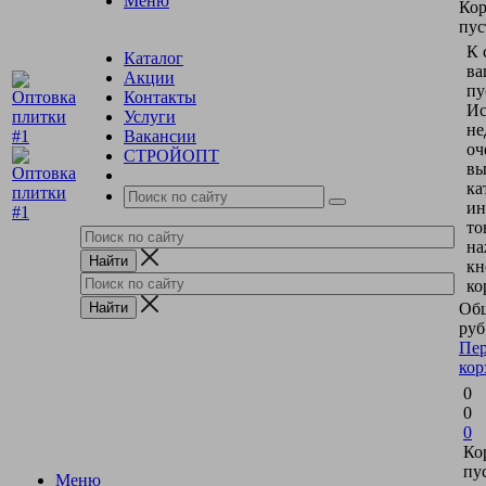
Меню
Кор
пус
К 
Каталог
ва
Акции
пу
Контакты
Ис
Услуги
не
Вакансии
оч
СТРОЙОПТ
вы
ка
ин
то
на
кн
ко
Общ
руб
Пер
кор
0
0
0
Ко
пу
Меню