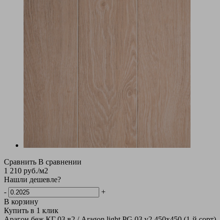
Сравнить
В сравнении
1 210
руб.
/м2
Нашли дешевле?
-
+
В корзину
Купить в 1 клик
Арагон беж КГ 03 в2 / Aragon light PG 03 v2 450х450 (1-й сорт)