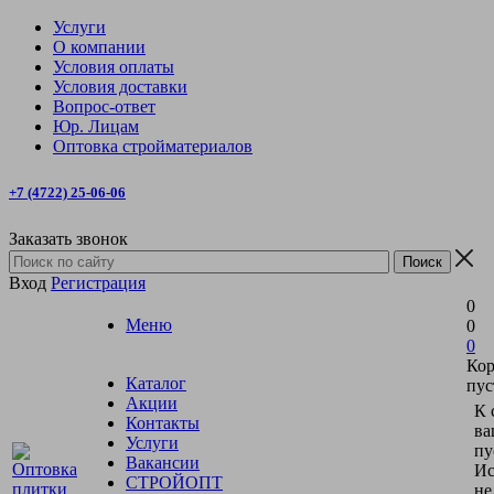
Услуги
О компании
Условия оплаты
Условия доставки
Вопрос-ответ
Юр. Лицам
Оптовка стройматериалов
+7 (4722) 25-06-06
Заказать звонок
Вход
Регистрация
0
Меню
0
0
Кор
Каталог
пус
Акции
К 
Контакты
ва
Услуги
пу
Вакансии
Ис
СТРОЙОПТ
не